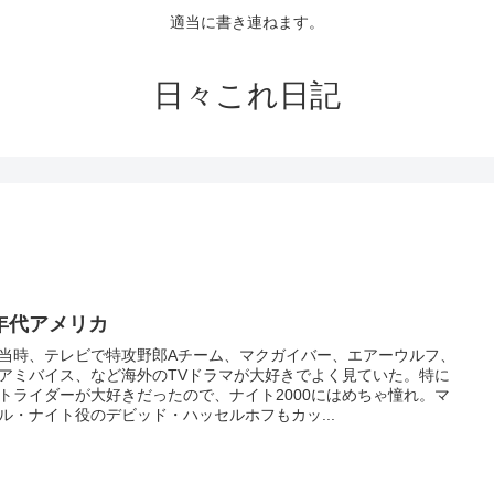
適当に書き連ねます。
日々これ日記
0年代アメリカ
当時、テレビで特攻野郎Aチーム、マクガイバー、エアーウルフ、
アミバイス、など海外のTVドラマが大好きでよく見ていた。特に
トライダーが大好きだったので、ナイト2000にはめちゃ憧れ。マ
ル・ナイト役のデビッド・ハッセルホフもカッ...